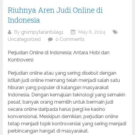
Riuhnya Aren Judi Online di
Indonesia
By
grumpytarantula91
May 6, 2024
Uncategorized
0 Comments
Perjudian Online di Indonesia: Antara Hobi dan
Kontroversi
Perjudian online atau yang sering disebut dengan
istilah judi online memang telah menjadi salah satu
hiburan yang populer di kalangan masyarakat
Indonesia. Dengan kemajuan teknologi yang semakin
pesat, banyak orang memilih untuk bermain judi
secara online daripada harus pergi ke kasino
konvensional. Meskipun demikian, perjudian online
tetap menjadi topik kontroversial yang sering menjadi
perbincangan hangat di masyarakat.