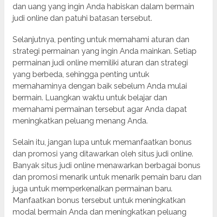
dan uang yang ingin Anda habiskan dalam bermain
judi online dan patuhi batasan tersebut.
Selanjutnya, penting untuk memahami aturan dan
strategi permainan yang ingin Anda mainkan. Setiap
permainan judi online memiliki aturan dan strategi
yang berbeda, sehingga penting untuk
memahaminya dengan baik sebelum Anda mulai
bermain. Luangkan waktu untuk belajar dan
memahami permainan tersebut agar Anda dapat
meningkatkan peluang menang Anda.
Selain itu, jangan lupa untuk memanfaatkan bonus
dan promosi yang ditawarkan oleh situs judi online.
Banyak situs judi online menawarkan berbagai bonus
dan promosi menarik untuk menarik pemain baru dan
juga untuk memperkenalkan permainan baru.
Manfaatkan bonus tersebut untuk meningkatkan
modal bermain Anda dan meningkatkan peluang