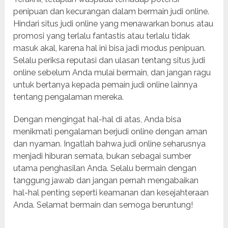
penipuan dan kecurangan dalam bermain judi online.
Hindari situs judi online yang menawarkan bonus atau
promosi yang terlalu fantastis atau terlalu tidak
masuk akal, karena hal ini bisa jadi modus penipuan.
Selalu periksa reputasi dan ulasan tentang situs judi
online sebelum Anda mulai bermain, dan jangan ragu
untuk bertanya kepada pemain judi online lainnya
tentang pengalaman mereka.
Dengan mengingat hal-hal di atas, Anda bisa
menikmati pengalaman berjudi online dengan aman
dan nyaman. Ingatlah bahwa judi online seharusnya
menjadi hiburan semata, bukan sebagai sumber
utama penghasilan Anda. Selalu bermain dengan
tanggung jawab dan jangan pernah mengabaikan
hal-hal penting seperti keamanan dan kesejahteraan
Anda. Selamat bermain dan semoga beruntung!