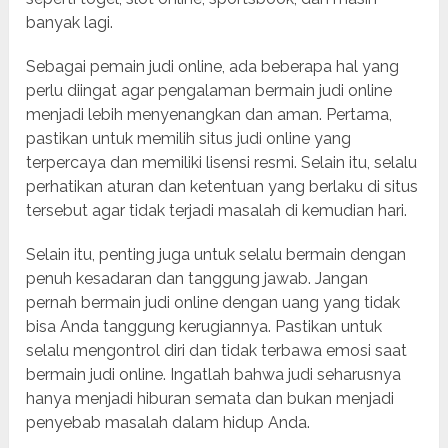
banyak lagi.
Sebagai pemain judi online, ada beberapa hal yang
perlu diingat agar pengalaman bermain judi online
menjadi lebih menyenangkan dan aman. Pertama,
pastikan untuk memilih situs judi online yang
terpercaya dan memiliki lisensi resmi. Selain itu, selalu
perhatikan aturan dan ketentuan yang berlaku di situs
tersebut agar tidak terjadi masalah di kemudian hari.
Selain itu, penting juga untuk selalu bermain dengan
penuh kesadaran dan tanggung jawab. Jangan
pernah bermain judi online dengan uang yang tidak
bisa Anda tanggung kerugiannya. Pastikan untuk
selalu mengontrol diri dan tidak terbawa emosi saat
bermain judi online. Ingatlah bahwa judi seharusnya
hanya menjadi hiburan semata dan bukan menjadi
penyebab masalah dalam hidup Anda.