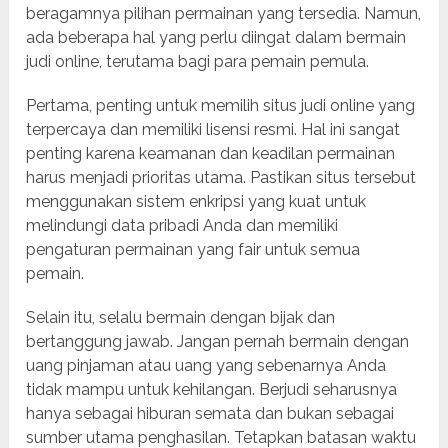
beragamnya pilihan permainan yang tersedia. Namun,
ada beberapa hal yang perlu diingat dalam bermain
judi online, terutama bagi para pemain pemula.
Pertama, penting untuk memilih situs judi online yang
terpercaya dan memiliki lisensi resmi. Hal ini sangat
penting karena keamanan dan keadilan permainan
harus menjadi prioritas utama. Pastikan situs tersebut
menggunakan sistem enkripsi yang kuat untuk
melindungi data pribadi Anda dan memiliki
pengaturan permainan yang fair untuk semua
pemain.
Selain itu, selalu bermain dengan bijak dan
bertanggung jawab. Jangan pernah bermain dengan
uang pinjaman atau uang yang sebenarnya Anda
tidak mampu untuk kehilangan. Berjudi seharusnya
hanya sebagai hiburan semata dan bukan sebagai
sumber utama penghasilan. Tetapkan batasan waktu