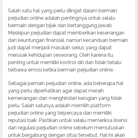
Salah satu hal yang perlu diingat dalam bermain
perjudian online adalah pentingnya untuk selalu
bermain dengan bijak dan bertanggung jawab.
Meskipun perjudian dapat memberikan kesenangan
dan keuntungan finansial, namun kecanduan bermain
judi dapat menjadi masalah serius yang dapat
merusak kehidupan seseorang. Oleh karena itu,
penting untuk memiliki kontrol diri dan tidak terlalu
terbawa emosi ketika bermain perjudian online.
Sebagai pemain perjudian online, ada beberapa hal
yang perlu diperhatikan agar dapat meraih
kemenangan dan menghindari kerugian yang tidak
perlu. Salah satunya adalah memilih platform
perjudian online yang terpercaya dan memiliki
reputasi baik. Pastikan untuk selalu memeriksa lisensi
dan regulasi perjudian online sebelum memutuskan
untuk bergabung dengan situs tersebut. Hal ini akan