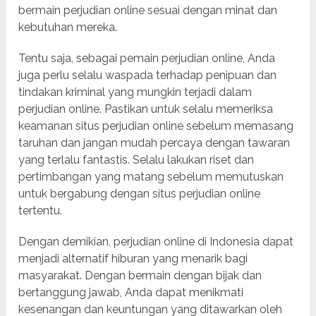
bermain perjudian online sesuai dengan minat dan
kebutuhan mereka.
Tentu saja, sebagai pemain perjudian online, Anda
juga perlu selalu waspada terhadap penipuan dan
tindakan kriminal yang mungkin terjadi dalam
perjudian online. Pastikan untuk selalu memeriksa
keamanan situs perjudian online sebelum memasang
taruhan dan jangan mudah percaya dengan tawaran
yang terlalu fantastis. Selalu lakukan riset dan
pertimbangan yang matang sebelum memutuskan
untuk bergabung dengan situs perjudian online
tertentu.
Dengan demikian, perjudian online di Indonesia dapat
menjadi alternatif hiburan yang menarik bagi
masyarakat. Dengan bermain dengan bijak dan
bertanggung jawab, Anda dapat menikmati
kesenangan dan keuntungan yang ditawarkan oleh