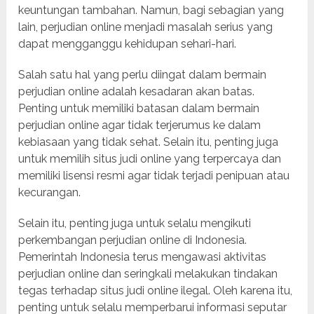
keuntungan tambahan. Namun, bagi sebagian yang
lain, perjudian online menjadi masalah serius yang
dapat mengganggu kehidupan sehari-hari.
Salah satu hal yang perlu diingat dalam bermain
perjudian online adalah kesadaran akan batas.
Penting untuk memiliki batasan dalam bermain
perjudian online agar tidak terjerumus ke dalam
kebiasaan yang tidak sehat. Selain itu, penting juga
untuk memilih situs judi online yang terpercaya dan
memiliki lisensi resmi agar tidak terjadi penipuan atau
kecurangan.
Selain itu, penting juga untuk selalu mengikuti
perkembangan perjudian online di Indonesia.
Pemerintah Indonesia terus mengawasi aktivitas
perjudian online dan seringkali melakukan tindakan
tegas terhadap situs judi online ilegal. Oleh karena itu,
penting untuk selalu memperbarui informasi seputar