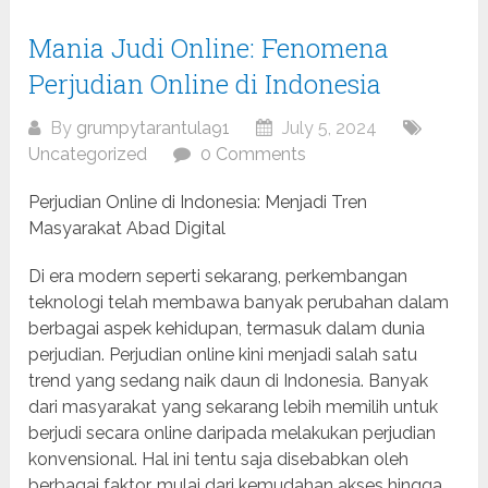
Mania Judi Online: Fenomena
Perjudian Online di Indonesia
By
grumpytarantula91
July 5, 2024
Uncategorized
0 Comments
Perjudian Online di Indonesia: Menjadi Tren
Masyarakat Abad Digital
Di era modern seperti sekarang, perkembangan
teknologi telah membawa banyak perubahan dalam
berbagai aspek kehidupan, termasuk dalam dunia
perjudian. Perjudian online kini menjadi salah satu
trend yang sedang naik daun di Indonesia. Banyak
dari masyarakat yang sekarang lebih memilih untuk
berjudi secara online daripada melakukan perjudian
konvensional. Hal ini tentu saja disebabkan oleh
berbagai faktor, mulai dari kemudahan akses hingga