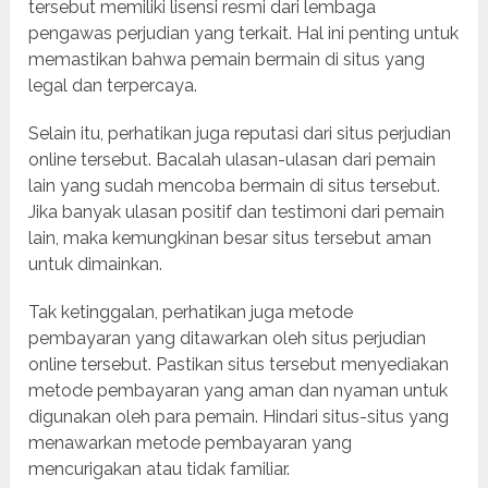
tersebut memiliki lisensi resmi dari lembaga
pengawas perjudian yang terkait. Hal ini penting untuk
memastikan bahwa pemain bermain di situs yang
legal dan terpercaya.
Selain itu, perhatikan juga reputasi dari situs perjudian
online tersebut. Bacalah ulasan-ulasan dari pemain
lain yang sudah mencoba bermain di situs tersebut.
Jika banyak ulasan positif dan testimoni dari pemain
lain, maka kemungkinan besar situs tersebut aman
untuk dimainkan.
Tak ketinggalan, perhatikan juga metode
pembayaran yang ditawarkan oleh situs perjudian
online tersebut. Pastikan situs tersebut menyediakan
metode pembayaran yang aman dan nyaman untuk
digunakan oleh para pemain. Hindari situs-situs yang
menawarkan metode pembayaran yang
mencurigakan atau tidak familiar.