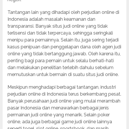
Tantangan lain yang dihadapi oleh perjudian online di
Indonesia adalah masalah keamanan dan
transparansi. Banyak situs judi online yang tidak
terlisensi dan tidak terpercaya, sehingga seringkali
menipu para pemainnya. Selain itu, juga sering terjadi
kasus penipuan dan penggelapan dana oleh agen judi
online yang tidak bertanggung jawab. Oleh karena itu,
penting bagi para pemain untuk selalu berhati-hati
dan melakukan penelitian terlebih dahulu sebelum
memutuskan untuk bermain di suatu situs judi online.
Meskipun menghadapi berbagai tantangan, industri
perjudian online di Indonesia terus berkembang pesat.
Banyak perusahaan judi online yang mulai merambah
pasar Indonesia dan menawarkan berbagai jenis
permainan judi online yang menarik. Selain poker
online, ada juga berbagai game judi online lainnya
seperti togel, slot online, sportsbook, dan masih