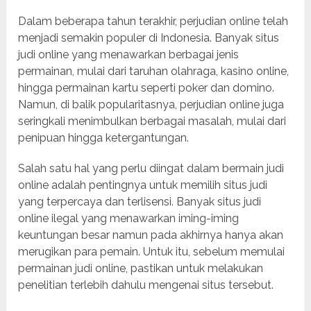
Dalam beberapa tahun terakhir, perjudian online telah
menjadi semakin populer di Indonesia. Banyak situs
judi online yang menawarkan berbagai jenis
permainan, mulai dari taruhan olahraga, kasino online,
hingga permainan kartu seperti poker dan domino.
Namun, di balik popularitasnya, perjudian online juga
seringkali menimbulkan berbagai masalah, mulai dari
penipuan hingga ketergantungan.
Salah satu hal yang perlu diingat dalam bermain judi
online adalah pentingnya untuk memilih situs judi
yang terpercaya dan terlisensi. Banyak situs judi
online ilegal yang menawarkan iming-iming
keuntungan besar namun pada akhirnya hanya akan
merugikan para pemain. Untuk itu, sebelum memulai
permainan judi online, pastikan untuk melakukan
penelitian terlebih dahulu mengenai situs tersebut.